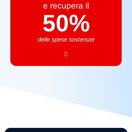
e recupera il
50%
delle spese sostenute