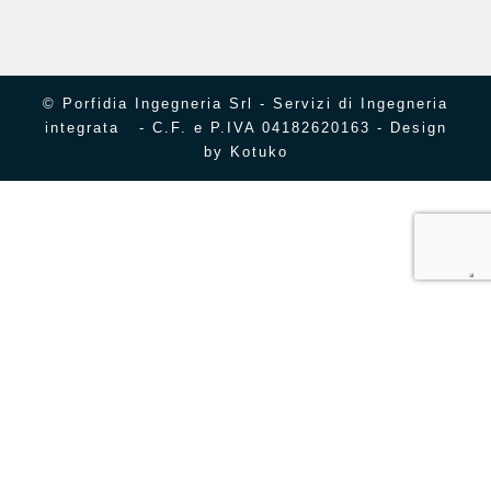
© Porfidia Ingegneria Srl - Servizi di Ingegneria
integrata - C.F. e P.IVA 04182620163 - Design
by
Kotuko